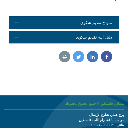
نموذج تقديم شكوى
دليل آلية تقديم شكوى
تحميل نموذج الشكوى
تحميل دليل الشكاوى
مصادر، فلسطين © جميع الحقوق محفوظة
برج عمار، شارع الإرسال
ص.ب.: 413، رام الله - فلسطين
هاتف:
02-242-1938/5