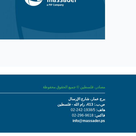
مصادر، فلسطين © جميع الحقوق محفوظة
برج عمار، شارع الإرسال
ص.ب.: 413، رام الله - فلسطين
الأخبار
هاتف:
02-242-1938/5
فاكس:
02-296-9618
2017-09-27
info@massader.ps