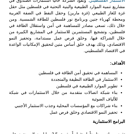
الاستثمار الفلسطيني
. وتقود الشركة حالياً استثمارات الصندوق في
مشاريع تنمية الموارد الطبيعية والبنية التحتية في فلسطين مثل حقل
غزة للغاز الطبيعي (غزة مارين) وحقل النفط في الضفة الغربية
ومحطة كهرباء جنين وبرنامج نور فلسطين للطاقة الشمسية. ومن
خلال ذلك، تسعى مصادر للمساهمة في أمن واستقلال الطاقة في
فلسطين، وتشجيع المستثمرين للاستثمار في المشاريع الكبيرة من
خلال الشراكة فيها، وخلق فرص عمل مستدامة، وتحفيز النمو
الاقتصادي، وذلك بهدف خلق أساس متين لتحقيق الإمكانيات الواعدة
في الاقتصاد الفلسطيني‬.‬
‬الأهداف:
المساهمة في تحقيق أمن الطاقة في فلسطين
الاستثمار في الطاقة النظيفة والمتجددة
تطوير الموارد الطبيعية في فلسطين
بناء شبكة اتصالات متقدمة من خلال الاستثمارات في شبكة
للألياف الضوئية
بناء شراكات مع المؤسسات المحلية وجذب الاستثمار الأجنبي
تحفيز النمو الاقتصادي وخلق فرص عمل
البرامج الاستثمارية